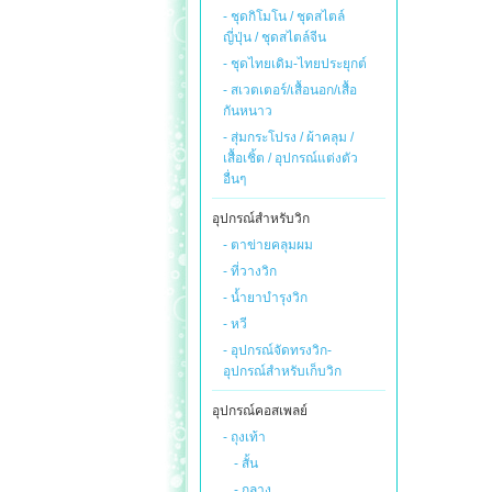
- ชุดกิโมโน / ชุดสไตล์
ญี่ปุ่น / ชุดสไตล์จีน
- ชุดไทยเดิม-ไทยประยุกต์
- สเวตเตอร์/เสื้อนอก/เสื้อ
กันหนาว
- สุ่มกระโปรง / ผ้าคลุม /
เสื้อเชิ้ต / อุปกรณ์แต่งตัว
อื่นๆ
อุปกรณ์สำหรับวิก
- ตาข่ายคลุมผม
- ที่วางวิก
- น้ำยาบำรุงวิก
- หวี
- อุปกรณ์จัดทรงวิก-
อุปกรณ์สำหรับเก็บวิก
อุปกรณ์คอสเพลย์
- ถุงเท้า
- สั้น
- กลาง