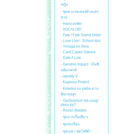
หญิง
- ชุดคาแรคเตอร์ตัวละคร
ชาย
- Harry potter
- VOCALOID
- Fate / Fate Grand Order
- Love Live! : School Idol
- Yosuga no Sora
- Card Captor Sakura
- Date A Live
- Genshin Impact : เก็นชิ
นอิมแพกต์
- identity V
- Kagerou Project
- Kimetsu no yaiba ดาบ
พิฆาตอสูร
- Gochuumon wa usagi
desu ka?
- Rozen Maiden
- ชุดจากเรื่องอื่น ๆ
- ชุดนักเรียน
- ชุดเมด / ชุดโลลิต้า