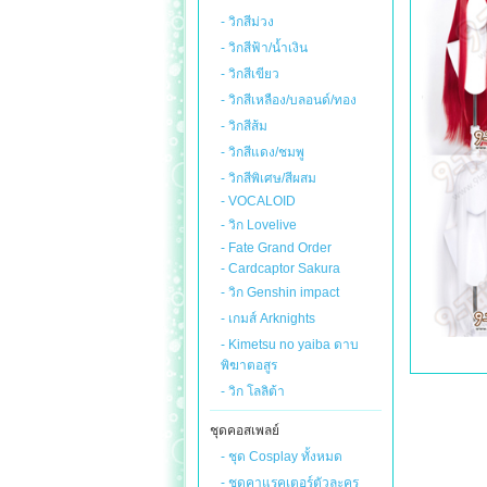
- วิกสีม่วง
- วิกสีฟ้า/น้ำเงิน
- วิกสีเขียว
- วิกสีเหลือง/บลอนด์/ทอง
- วิกสีส้ม
- วิกสีแดง/ชมพู
- วิกสีพิเศษ/สีผสม
- VOCALOID
- วิก Lovelive
- Fate Grand Order
- Cardcaptor Sakura
- วิก Genshin impact
- เกมส์ Arknights
- Kimetsu no yaiba ดาบ
พิฆาตอสูร
- วิก โลลิต้า
ชุดคอสเพลย์
- ชุด Cosplay ทั้งหมด
- ชุดคาแรคเตอร์ตัวละคร