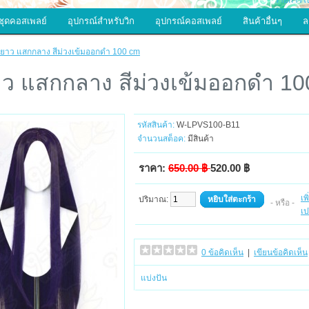
รายการโป
ชุดคอสเพลย์
อุปกรณ์สำหรับวิก
อุปกรณ์คอสเพลย์
สินค้าอื่นๆ
ล
กยาว แสกกลาง สีม่วงเข้มออกดำ 100 cm
าว แสกกลาง สีม่วงเข้มออกดำ 1
รหัสสินค้า:
W-LPVS100-B11
จำนวนสต็อค:
มีสินค้า
ราคา:
650.00 ฿
520.00 ฿
เพ
ปริมาณ:
หยิบใส่ตะกร้า
- หรือ -
เป
0 ข้อคิดเห็น
|
เขียนข้อคิดเห็น
แบ่งปัน