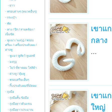
- ยาว
- พรอบต่างๆ (หมวดอื่นๆ)
- กระเป๋า
- พัด
เขาแกะ
- หาง / ปีก / สายคล้อง /
เข็มขัด
กลาง
- หูแมว / มงกุฎ / พรอบ
ศรีษะ / เครื่องประดับผม /
...
ต่างหู
- หูแมว หูสัตว์ หูเอลฟ์
- มงกุฎ
- โบว์-ที่คาดผม โลลิต้า
- ต่างหู / ตุ้มหู
- พรอบศรีษะอื่นๆ
- กิ๊บประดับผม/ที่มัดผม
- ถุงมือ
เขาแกะ
- ถุงมือสั้น ข้อมือ
- ถุงมือยาวต้นแขน
ใหญ่
- ถุงมือยาวประมาณ