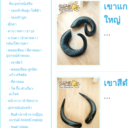
ส้น-อุปกรณ์เสริม
เขาแกะ
- รองเท้าส้นสูง-โลลิต้า
ใหญ่
- รองเท้าบูท
- ตุ๊กตา
...
- ดาบ / คทา / อาวุธ
- แว่นตา / ผ้าคาดตา /
กล่องใส่แว่นตา
- พลอยเทียม / ที่คาดผม /
อุปกรณ์ทำพรอบ
- เขาสัตว์
- พลอยเทียม-ลูกปัด-
แก้ว-คริสตัล
เขาสีด
- ที่คาดผม
- โซ่-กิ๊บ-ตัวเกี่ยว-
...
อะไหล่
- หน้ากาก / ผ้าปิดปาก
- อุปกรณ์แต่งหน้า
- สินค้านำเข้าจากญี่ปุ่น
แบรนด์ AssistCosplay
- ขนตาปลอม