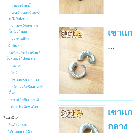
- ดินสอเขียนคิ้ว
- รองพื้น/คอนซีเลอร์/
แป้ง/ลิปสติก
- มาสคาร่า/อายแช
เขาแกะ
โดว์/บรัชออน
- อุปกรณ์อื่นๆ
...
- ผ้าพันคอ
- เนคไท / โบว์ / สร้อย /
โชคเกอร์ / ปลอกคอ
- เนคไท
- โบว์
- โชคเกอร์/ปลอกคอ
- สร้อยคอ/เครื่องประดับ
อื่นๆ
- ดอกไม้ / กลีบดอกไม้
- เครื่องประดับชุดไทย
เขาแกะ
สินค้าอื่นๆ
กลาง
- สินค้ามือสอง
- ไส้ดินสอกดสีฟ้า