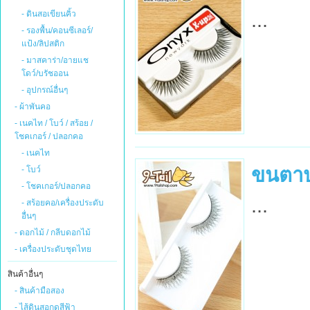
...
- ดินสอเขียนคิ้ว
- รองพื้น/คอนซีเลอร์/
แป้ง/ลิปสติก
- มาสคาร่า/อายแช
โดว์/บรัชออน
- อุปกรณ์อื่นๆ
- ผ้าพันคอ
- เนคไท / โบว์ / สร้อย /
โชคเกอร์ / ปลอกคอ
- เนคไท
ขนตาปล
- โบว์
- โชคเกอร์/ปลอกคอ
...
- สร้อยคอ/เครื่องประดับ
อื่นๆ
- ดอกไม้ / กลีบดอกไม้
- เครื่องประดับชุดไทย
สินค้าอื่นๆ
- สินค้ามือสอง
- ไส้ดินสอกดสีฟ้า