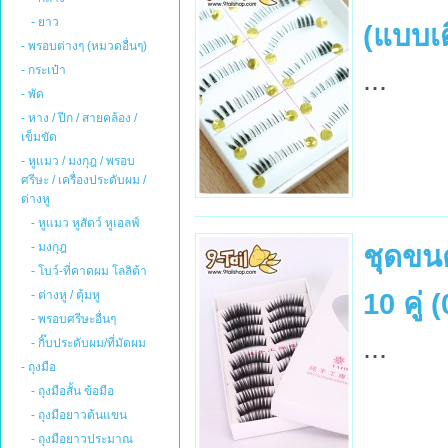
- ยาว
(แบบเด
- พรอบต่างๆ (หมวดอื่นๆ)
- กระเป๋า
...
- พัด
- หาง / ปีก / สายคล้อง /
เข็มขัด
- หูแมว / มงกุฎ / พรอบ
ศรีษะ / เครื่องประดับผม /
ต่างหู
- หูแมว หูสัตว์ หูเอลฟ์
- มงกุฎ
ชุดขน
- โบว์-ที่คาดผม โลลิต้า
10 คู่ 
- ต่างหู / ตุ้มหู
- พรอบศรีษะอื่นๆ
...
- กิ๊บประดับผม/ที่มัดผม
- ถุงมือ
- ถุงมือสั้น ข้อมือ
- ถุงมือยาวต้นแขน
- ถุงมือยาวประมาณ