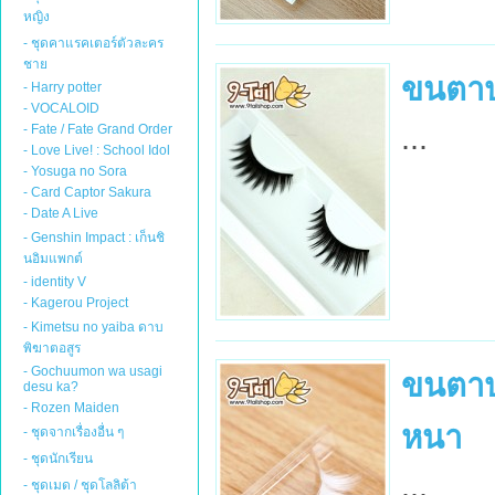
หญิง
- ชุดคาแรคเตอร์ตัวละคร
ชาย
ขนตา
- Harry potter
- VOCALOID
...
- Fate / Fate Grand Order
- Love Live! : School Idol
- Yosuga no Sora
- Card Captor Sakura
- Date A Live
- Genshin Impact : เก็นชิ
นอิมแพกต์
- identity V
- Kagerou Project
- Kimetsu no yaiba ดาบ
พิฆาตอสูร
- Gochuumon wa usagi
ขนตาป
desu ka?
- Rozen Maiden
หนา
- ชุดจากเรื่องอื่น ๆ
- ชุดนักเรียน
...
- ชุดเมด / ชุดโลลิต้า