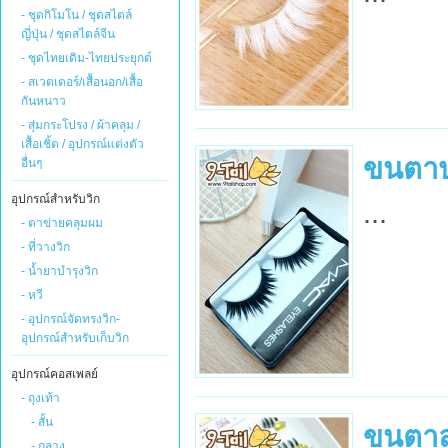
- ชุดกิโมโน / ชุดสไตล์
ญี่ปุ่น / ชุดสไตล์จีน
- ชุดไทยเดิม-ไทยประยุกต์
- สเวตเตอร์/เสื้อนอก/เสื้อ
กันหนาว
- สุ่มกระโปรง / ผ้าคลุม /
เสื้อเชิ้ต / อุปกรณ์แต่งตัว
ขนตา
อื่นๆ
อุปกรณ์สำหรับวิก
...
- ตาข่ายคลุมผม
- ที่วางวิก
- น้ำยาบำรุงวิก
- หวี
- อุปกรณ์จัดทรงวิก-
อุปกรณ์สำหรับเก็บวิก
อุปกรณ์คอสเพลย์
- ถุงเท้า
- สั้น
ขนตาล่
- กลาง