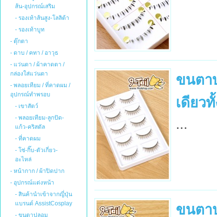
ส้น-อุปกรณ์เสริม
- รองเท้าส้นสูง-โลลิต้า
- รองเท้าบูท
- ตุ๊กตา
- ดาบ / คทา / อาวุธ
- แว่นตา / ผ้าคาดตา /
กล่องใส่แว่นตา
ขนตาบ
- พลอยเทียม / ที่คาดผม /
อุปกรณ์ทำพรอบ
เดียวทั
- เขาสัตว์
- พลอยเทียม-ลูกปัด-
...
แก้ว-คริสตัล
- ที่คาดผม
- โซ่-กิ๊บ-ตัวเกี่ยว-
อะไหล่
- หน้ากาก / ผ้าปิดปาก
- อุปกรณ์แต่งหน้า
- สินค้านำเข้าจากญี่ปุ่น
แบรนด์ AssistCosplay
ขนตา
- ขนตาปลอม