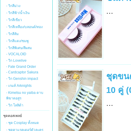
- วิกสีม่วง
...
- วิกสีฟ้า/น้ำเงิน
- วิกสีเขียว
- วิกสีเหลือง/บลอนด์/ทอง
- วิกสีส้ม
- วิกสีแดง/ชมพู
- วิกสีพิเศษ/สีผสม
- VOCALOID
- วิก Lovelive
- Fate Grand Order
- Cardcaptor Sakura
ชุดขน
- วิก Genshin impact
- เกมส์ Arknights
10 คู่ 
- Kimetsu no yaiba ดาบ
พิฆาตอสูร
...
- วิก โลลิต้า
ชุดคอสเพลย์
- ชุด Cosplay ทั้งหมด
- ชุดคาแรคเตอร์ตัวละคร