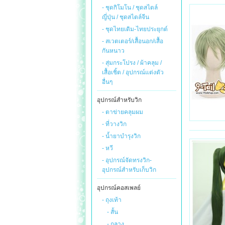
- ชุดกิโมโน / ชุดสไตล์
ญี่ปุ่น / ชุดสไตล์จีน
- ชุดไทยเดิม-ไทยประยุกต์
- สเวตเตอร์/เสื้อนอก/เสื้อ
กันหนาว
- สุ่มกระโปรง / ผ้าคลุม /
เสื้อเชิ้ต / อุปกรณ์แต่งตัว
อื่นๆ
อุปกรณ์สำหรับวิก
- ตาข่ายคลุมผม
- ที่วางวิก
- น้ำยาบำรุงวิก
- หวี
- อุปกรณ์จัดทรงวิก-
อุปกรณ์สำหรับเก็บวิก
อุปกรณ์คอสเพลย์
- ถุงเท้า
- สั้น
- กลาง