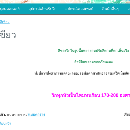
รายการโป
ชุดคอสเพลย์
อุปกรณ์สำหรับวิก
อุปกรณ์คอสเพลย์
สินค้าอื่นๆ
ล
กสีเขียว
เขียว
สีของวิกในรูปนั้นพยายามปรับสีตามที่ตาเห็นจริง
ถ้ามีผิดพลาดขออภัยนะคะ
ทั้งนี้การตั้งค่าการแสดงผลของจอที่แตกต่ากันอาจส่งผลให้เห็นสีแ
วิกทุกหัวเป็นไหมทนร้อน
170-200 องศา
นค้า:
แบบรายการ
/
แบบตาราง
เรี
ทียบ (0)