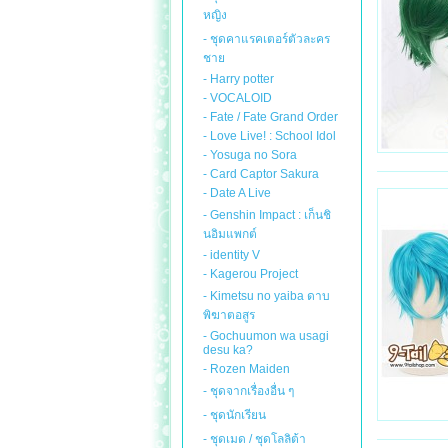
หญิง
- ชุดคาแรคเตอร์ตัวละคร
ชาย
- Harry potter
- VOCALOID
- Fate / Fate Grand Order
- Love Live! : School Idol
- Yosuga no Sora
- Card Captor Sakura
- Date A Live
- Genshin Impact : เก็นชิ
นอิมแพกต์
- identity V
- Kagerou Project
- Kimetsu no yaiba ดาบ
พิฆาตอสูร
- Gochuumon wa usagi
desu ka?
- Rozen Maiden
- ชุดจากเรื่องอื่น ๆ
- ชุดนักเรียน
- ชุดเมด / ชุดโลลิต้า