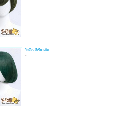
วิกบ๊อบ สีเขียวเข้ม
...