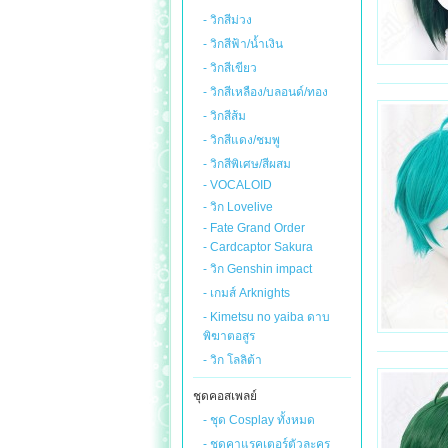
- วิกสีม่วง
- วิกสีฟ้า/น้ำเงิน
- วิกสีเขียว
- วิกสีเหลือง/บลอนด์/ทอง
- วิกสีส้ม
- วิกสีแดง/ชมพู
- วิกสีพิเศษ/สีผสม
- VOCALOID
- วิก Lovelive
- Fate Grand Order
- Cardcaptor Sakura
- วิก Genshin impact
- เกมส์ Arknights
- Kimetsu no yaiba ดาบ
พิฆาตอสูร
- วิก โลลิต้า
ชุดคอสเพลย์
- ชุด Cosplay ทั้งหมด
- ชุดคาแรคเตอร์ตัวละคร