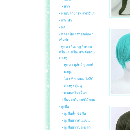
- ยาว
- พรอบต่างๆ (หมวดอื่นๆ)
- กระเป๋า
- พัด
- หาง / ปีก / สายคล้อง /
เข็มขัด
- หูแมว / มงกุฎ / พรอบ
ศรีษะ / เครื่องประดับผม /
ต่างหู
- หูแมว หูสัตว์ หูเอลฟ์
- มงกุฎ
- โบว์-ที่คาดผม โลลิต้า
- ต่างหู / ตุ้มหู
- พรอบศรีษะอื่นๆ
- กิ๊บประดับผม/ที่มัดผม
- ถุงมือ
- ถุงมือสั้น ข้อมือ
- ถุงมือยาวต้นแขน
- ถุงมือยาวประมาณ