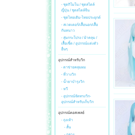
- ชุดกิโมโน / ชุดสไตล์
ญี่ปุ่น / ชุดสไตล์จีน
- ชุดไทยเดิม-ไทยประยุกต์
- สเวตเตอร์/เสื้อนอก/เสื้อ
กันหนาว
- สุ่มกระโปรง / ผ้าคลุม /
เสื้อเชิ้ต / อุปกรณ์แต่งตัว
อื่นๆ
อุปกรณ์สำหรับวิก
- ตาข่ายคลุมผม
- ที่วางวิก
- น้ำยาบำรุงวิก
- หวี
- อุปกรณ์จัดทรงวิก-
อุปกรณ์สำหรับเก็บวิก
อุปกรณ์คอสเพลย์
- ถุงเท้า
- สั้น
- กลาง