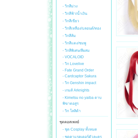
- วิกสีม่วง
- วิกสีฟ้า/น้ำเงิน
- วิกสีเขียว
- วิกสีเหลือง/บลอนด์/ทอง
- วิกสีส้ม
- วิกสีแดง/ชมพู
- วิกสีพิเศษ/สีผสม
- VOCALOID
- วิก Lovelive
- Fate Grand Order
- Cardcaptor Sakura
- วิก Genshin impact
- เกมส์ Arknights
- Kimetsu no yaiba ดาบ
พิฆาตอสูร
- วิก โลลิต้า
ชุดคอสเพลย์
- ชุด Cosplay ทั้งหมด
- ชุดคาแรคเตอร์ตัวละคร