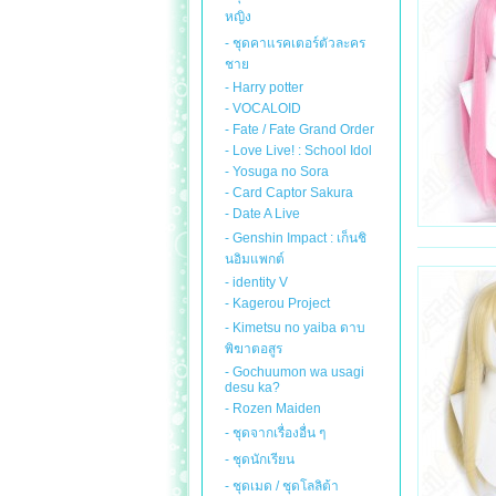
หญิง
- ชุดคาแรคเตอร์ตัวละคร
ชาย
- Harry potter
- VOCALOID
- Fate / Fate Grand Order
- Love Live! : School Idol
- Yosuga no Sora
- Card Captor Sakura
- Date A Live
- Genshin Impact : เก็นชิ
นอิมแพกต์
- identity V
- Kagerou Project
- Kimetsu no yaiba ดาบ
พิฆาตอสูร
- Gochuumon wa usagi
desu ka?
- Rozen Maiden
- ชุดจากเรื่องอื่น ๆ
- ชุดนักเรียน
- ชุดเมด / ชุดโลลิต้า